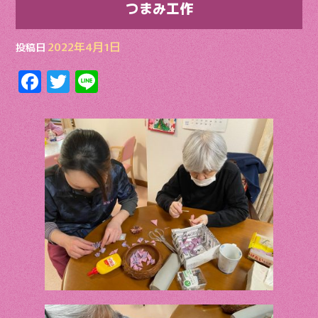
つまみ工作
2022年4月1日
投稿日
F
T
Li
ac
w
n
e
itt
e
b
er
o
o
k