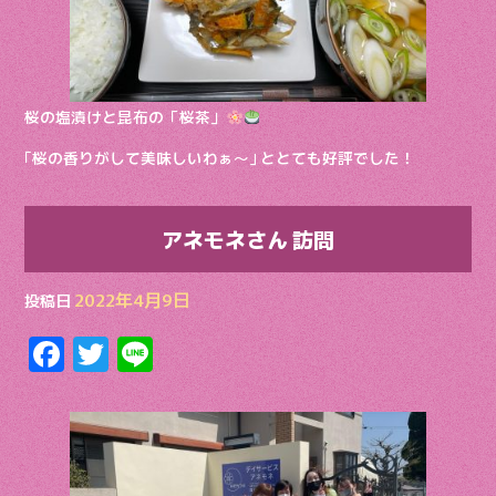
桜の塩漬けと昆布の「桜茶」
｢桜の香りがして美味しいわぁ〜｣ ととても好評でした！
アネモネさん 訪問
2022年4月9日
投稿日
F
T
Li
ac
w
n
e
itt
e
b
er
o