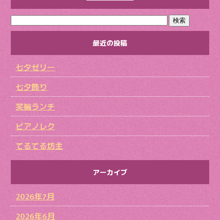
最近の投稿
七夕ゼリー
七夕飾り
笑輪ランチ
ピアノレク
てるてる坊主
アーカイブ
2026年7月
2026年6月