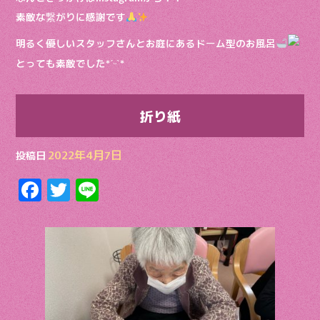
素敵な繋がりに感謝です
明るく優しいスタッフさんとお庭にあるドーム型のお風呂
とっても素敵でした*ˊᵕˋ*
折り紙
2022年4月7日
投稿日
F
T
Li
ac
w
n
e
itt
e
b
er
o
o