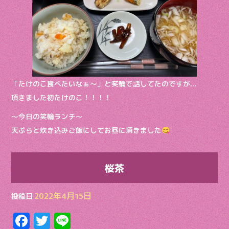
o
k
「たけのこ食べたいなぁ〜」と笑輪で話してたのですが…
頂きました初たけのこ！！！！
〜今日の笑輪ランチ〜
天ぷらと炊き込みご飯にしてお昼に頂きました
桜茶
2022年4月15日
投稿日
F
T
Li