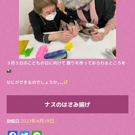
o
o
k
５月５日のこどもの日に向けて 飾りを作っておられるところを
なにができるのでしょうか｡｡｡
ナスのはさみ揚げ
2022年4月19日
投稿日