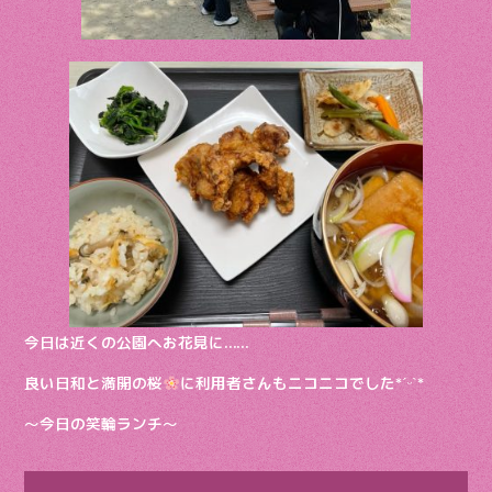
今日は近くの公園へお花見に……
良い日和と満開の桜
に利用者さんもニコニコでした*ˊᵕˋ*
〜今日の笑輪ランチ〜