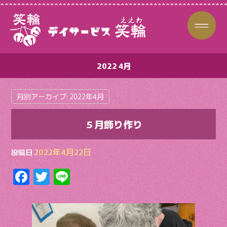
2022 4月
月別アーカイブ:
2022年4月
５月飾り作り
2022年4月22日
投稿日
F
T
Li
ac
w
n
e
itt
e
b
er