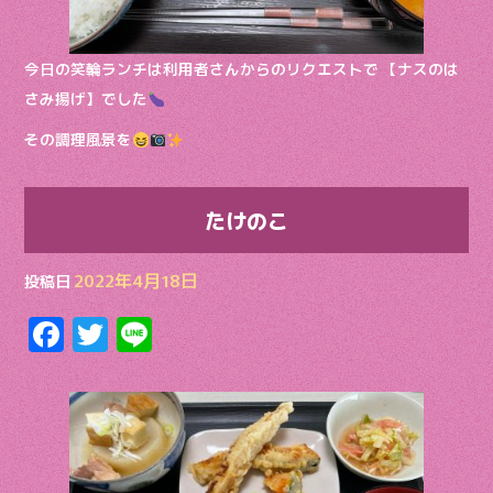
今日の笑輪ランチは利用者さんからのリクエストで 【ナスのは
さみ揚げ】でした
その調理風景を
たけのこ
2022年4月18日
投稿日
F
T
Li
ac
w
n
e
itt
e
b
er
o