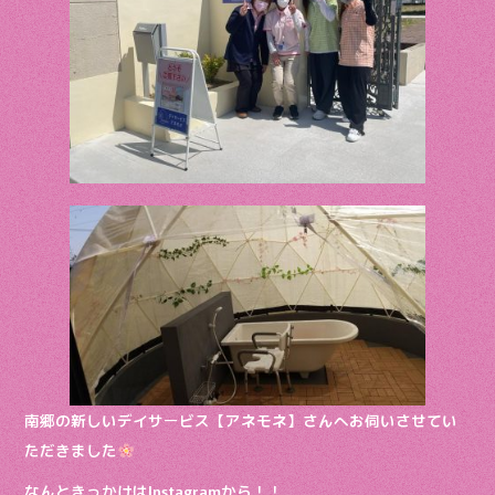
o
k
南郷の新しいデイサービス【アネモネ】さんへお伺いさせてい
ただきました
なんときっかけはInstagramから！！