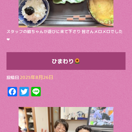
スタッフの娘ちゃんが遊びに来て下さり 皆さんメロメロでした‪‪
❤︎
ひまわり
2025年8月26日
投稿日
F
T
Li
ac
w
n
e
itt
e
b
er
o