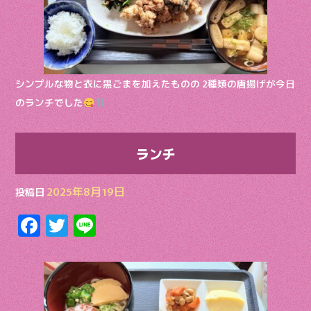
k
シンプルな物と衣に黒ごまを加えたものの 2種類の唐揚げが今日
のランチでした
ランチ
2025年8月19日
投稿日
F
T
Li
ac
w
n
e
itt
e
b
er