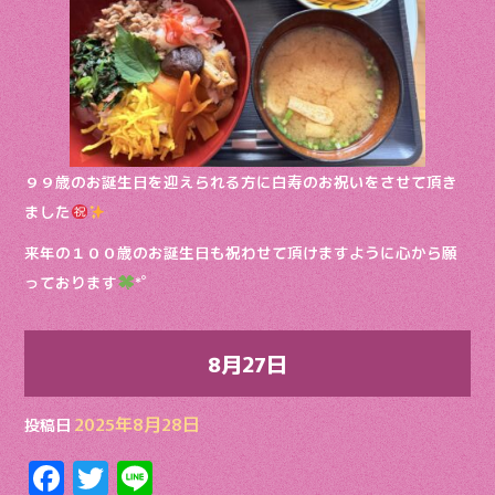
９９歳のお誕生日を迎えられる方に白寿のお祝いをさせて頂き
ました
来年の１００歳のお誕生日も祝わせて頂けますように心から願
っております
*゜
8月27日
2025年8月28日
投稿日
F
T
Li