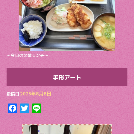
o
o
k
〜今日の笑輪ランチ〜
手形アート
2025年8月8日
投稿日
F
T
Li
ac
w
n
e
itt
e