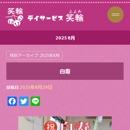
2025 8月
月別アーカイブ:
2025年8月
白寿
2025年8月29日
投稿日
F
T
Li
ac
w
n
e
itt
e
b
er