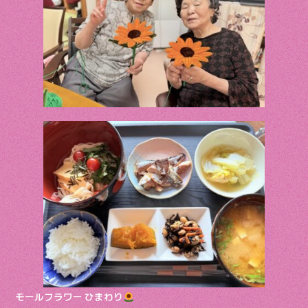
o
k
モールフラワー ひまわり