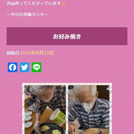
沢山作ってくださっています
〜今日の笑輪ランチ〜
お好み焼き
2025年8月22日
投稿日
F
T
Li
ac
w
n
e
itt
e
b
er
o
o
k