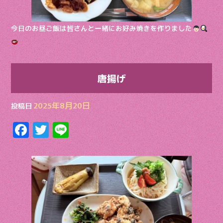
今日のお昼ご飯は皆さんと一緒にお好み焼きを作りました
唐揚げ
2025年8月20日
投稿日
F
T
Li
ac
w
n
e
itt
e
b
er
o
o