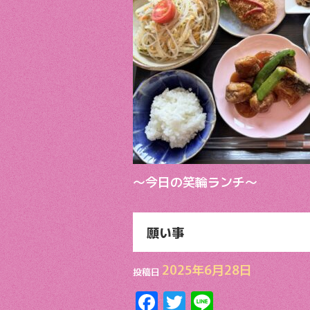
b
er
o
o
k
～今日の笑輪ランチ～
願い事
2025年6月28日
投稿日
F
T
Li