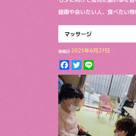
健康や会いたい人、食べたい物
マッサージ
2025年6月27日
投稿日
F
T
Li
ac
w
n
e
itt
e
b
er
o
o
k