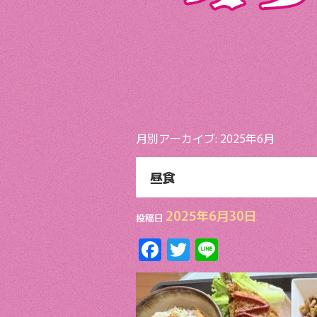
月別アーカイブ:
2025年6月
昼食
2025年6月30日
投稿日
F
T
Li
ac
w
n
e
itt
e