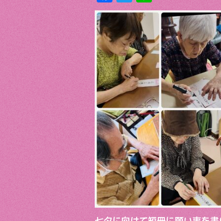
ac
w
n
e
itt
e
b
er
o
o
k
七夕に向けて短冊に願い事を書