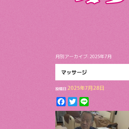
月別アーカイブ:
2025年7月
マッサージ
2025年7月28日
投稿日
F
T
Li
ac
w
n
e
itt
e