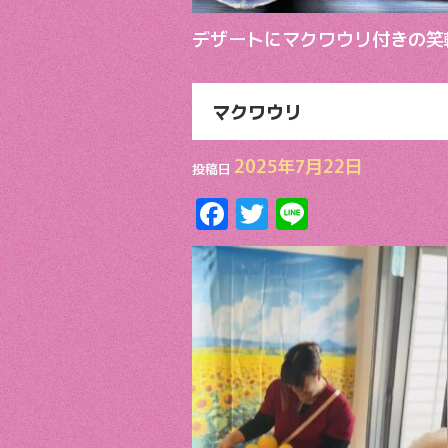
デザートにマクワウリ付きの笑
マクワウリ
2025年7月22日
投稿日
F
T
Li
ac
w
n
e
itt
e
b
er
o
o
k