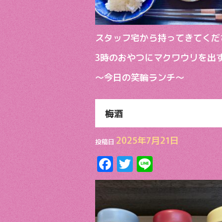
スタッフ宅から持ってきてくだ
3時のおやつにマクワウリを出
～今日の笑輪ランチ～
梅酒
2025年7月21日
投稿日
F
T
Li
ac
w
n
e
itt
e
b
er