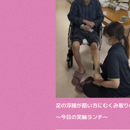
b
er
o
o
k
足の浮腫が酷い方にむくみ取り
〜今日の笑輪ランチ〜