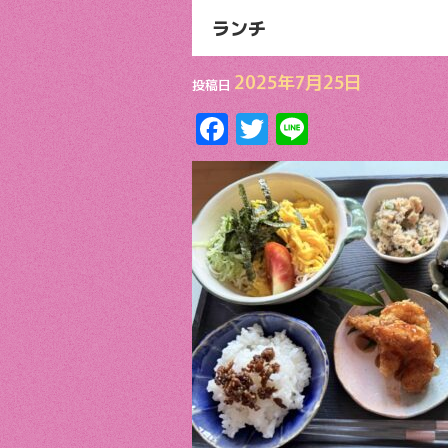
ランチ
2025年7月25日
投稿日
F
T
Li
ac
w
n
e
itt
e
b
er
o
o
k