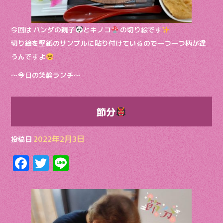
今回は パンダの親子
とキノコ
の切り絵です
切り絵を壁紙のサンプルに貼り付けているので一つ一つ柄が違
うんですよ
〜今日の笑輪ランチ〜
節分
2022年2月3日
投稿日
F
T
Li
ac
w
n
e
itt
e
b
er