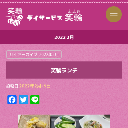
2022 2月
月別アーカイブ:
2022年2月
笑輪ランチ
2022年2月15日
投稿日
F
T
Li
ac
w
n
e
itt
e
b
er