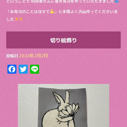
ということで 利用者さんに巻き寿司を作っていただきました
「お寿司のことは任せて
」と手際よく沢山作ってくださいま
した
切り絵飾り
2022年2月2日
投稿日
F
T
Li
ac
w
n
e
itt
e
b
er
o
o
k