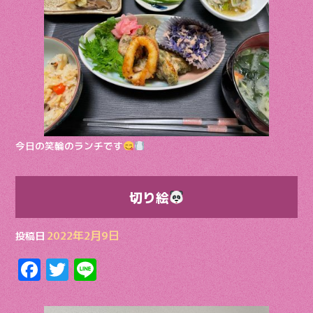
o
o
k
今日の笑輪のランチです
切り絵
2022年2月9日
投稿日
F
T
Li
ac
w
n