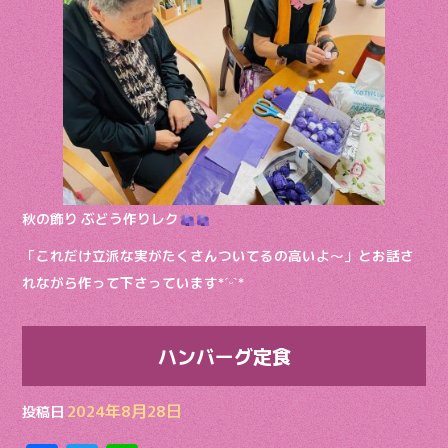
秋の飾り ぶどう作りレク
「これだけ立派な実がたくさんついてるの高いよ〜」とお話さ
れながら作って下さっています*ˊᵕˋ*
ハンバーグ定食
2024年8月28日
投稿日