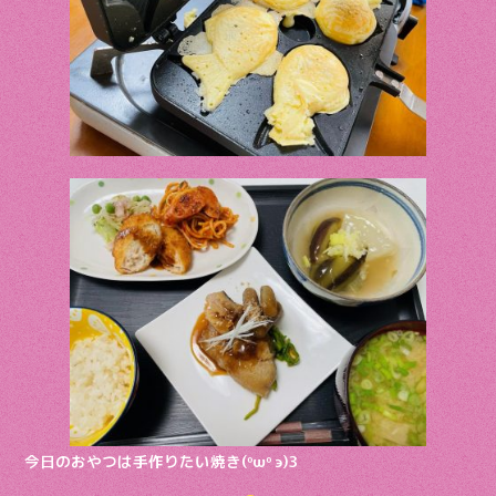
今日のおやつは手作りたい焼き(ºωº э)З