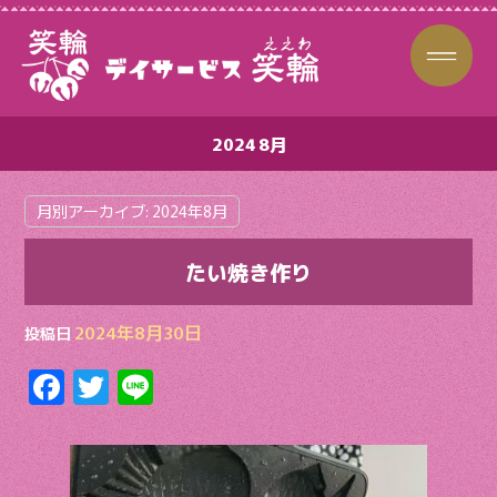
2024 8月
月別アーカイブ:
2024年8月
たい焼き作り
2024年8月30日
投稿日
F
T
Li
ac
w
n
e
itt
e
b
er