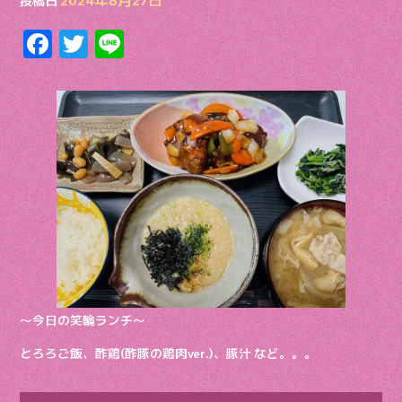
投稿日
F
T
Li
ac
w
n
e
itt
e
b
er
o
o
k
〜今日の笑輪ランチ〜
とろろご飯、酢鶏(酢豚の鶏肉ver.)、豚汁 など。。。