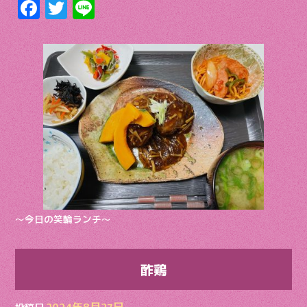
F
T
Li
ac
w
n
e
itt
e
b
er
o
o
k
〜今日の笑輪ランチ〜
酢鶏
2024年8月27日