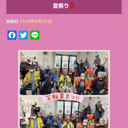
夏祭り
2024年8月26日
投稿日
F
T
Li
ac
w
n
e
itt
e
b
er
o
o
k