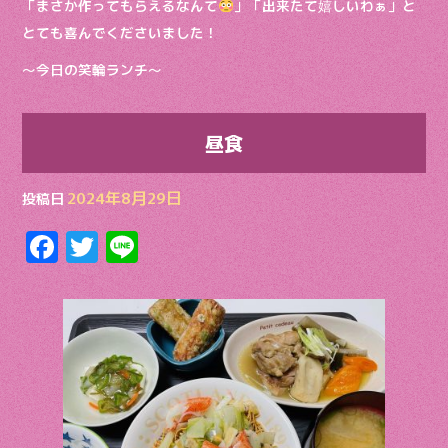
「まさか作ってもらえるなんて
」「出来たて嬉しいわぁ」と
とても喜んでくださいました！
〜今日の笑輪ランチ〜
昼食
2024年8月29日
投稿日
F
T
Li
ac
w
n
e
itt
e
b
er
o
o
k