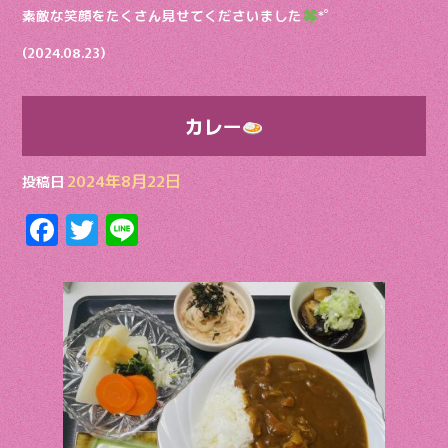
素敵な笑顔をたくさん見せてくださいました
*゜
(2024.08.23)
カレー
2024年8月22日
投稿日
F
T
Li
ac
w
n
e
itt
e
b
er
o
o
k