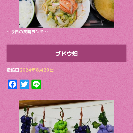
〜今日の笑輪ランチ〜
ブドウ畑
2024年8月29日
投稿日
F
T
Li
ac
w
n
e
itt
e
b
er
o
o