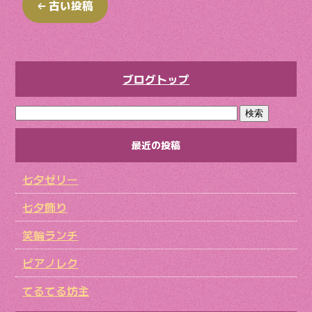
←
古い投稿
ブログトップ
最近の投稿
七夕ゼリー
七夕飾り
笑輪ランチ
ピアノレク
てるてる坊主