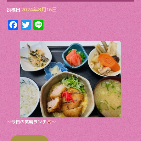
2024年8月16日
投稿日
F
T
Li
ac
w
n
e
itt
e
b
er
o
o
k
〜今日の笑輪ランチ
〜