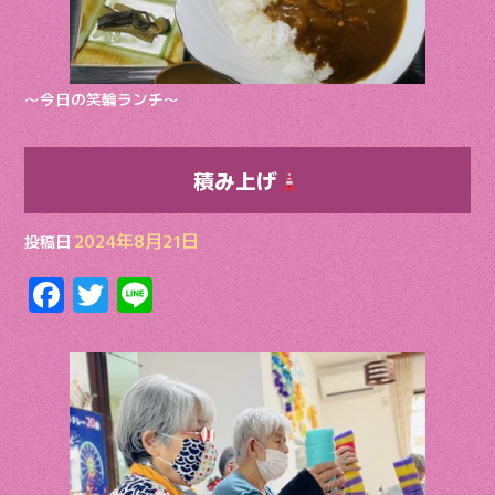
〜今日の笑輪ランチ〜
積み上げ
2024年8月21日
投稿日
F
T
Li
ac
w
n
e
itt
e
b
er
o
o