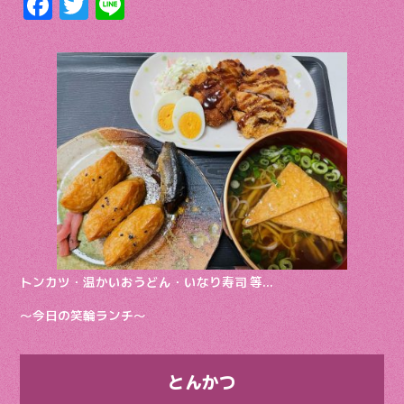
F
T
Li
ac
w
n
e
itt
e
b
er
o
o
k
トンカツ・温かいおうどん・いなり寿司 等…
〜今日の笑輪ランチ〜
とんかつ