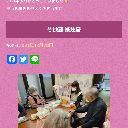
2021年ありがとうございました
良いお年をお迎えくださいませ…
笠地蔵 紙芝居
2021年12月28日
投稿日
F
T
Li
ac
w
n
e
itt
e
b
er
o
o
k