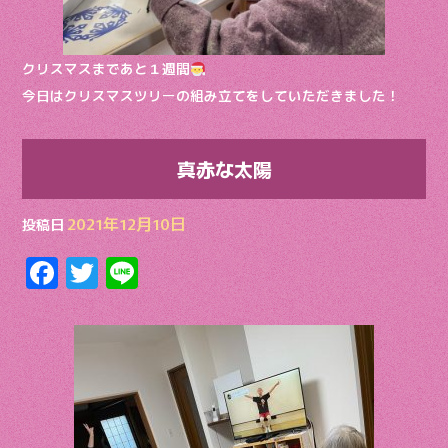
クリスマスまであと１週間
今日はクリスマスツリーの組み立てをしていただきました！
真赤な太陽
2021年12月10日
投稿日
F
T
Li
ac
w
n
e
itt
e
b
er
o
o