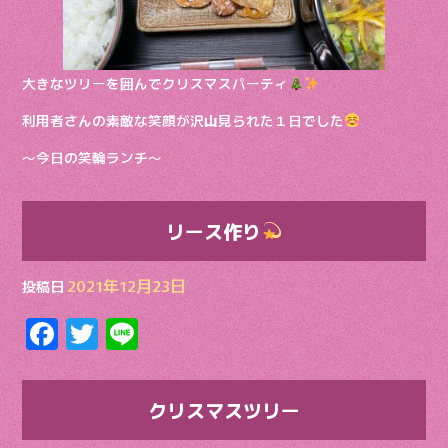
大きなツリーを囲んでクリスマスパーティ
利用者さんの素敵な笑顔が沢山見られた１日でした
〜今日の笑輪ランチ〜
リース作り
2021年12月23日
投稿日
F
T
Li
ac
w
n
e
itt
e
クリスマスツリー
b
er