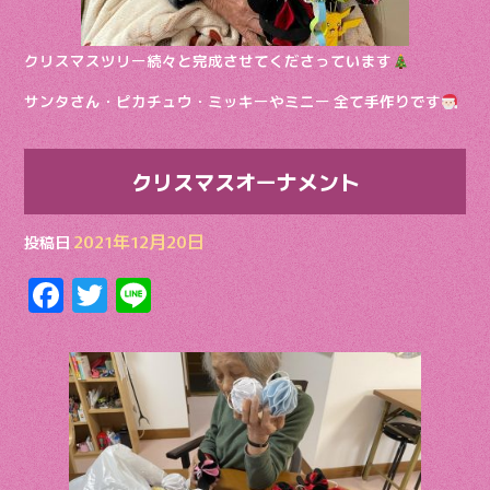
クリスマスツリー続々と完成させてくださっています
サンタさん・ピカチュウ・ミッキーやミニー 全て手作りです
クリスマスオーナメント
2021年12月20日
投稿日
F
T
Li
ac
w
n
e
itt
e
b
er
o
o