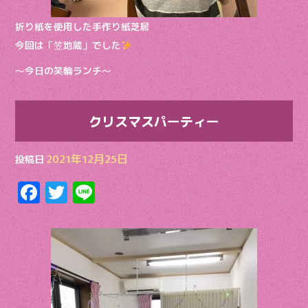
折り紙を使用した手作り紙芝居
今回は「笠地蔵」でした
〜今日の笑輪ランチ〜
クリスマスパーティー
2021年12月25日
投稿日
F
T
Li
ac
w
n
e
itt
e
b
er
o
o