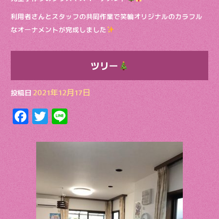
利用者さんとスタッフの共同作業で笑輪オリジナルのカラフル
なオーナメントが完成しました
ツリー
2021年12月17日
投稿日
F
T
Li
ac
w
n
e
itt
e
b
er
o
o
k