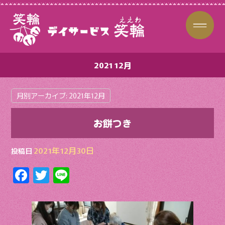
2021 12月
月別アーカイブ:
2021年12月
お餅つき
2021年12月30日
投稿日
F
T
Li
ac
w
n
e
itt
e
b
er