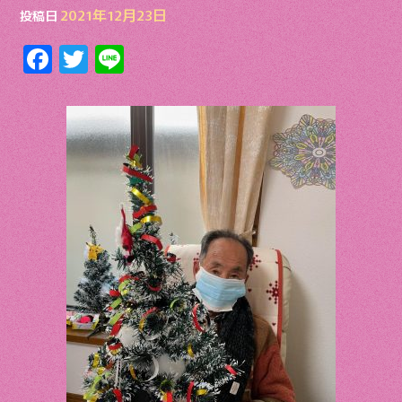
o
2021年12月23日
投稿日
o
F
T
Li
k
ac
w
n
e
itt
e
b
er
o
o
k