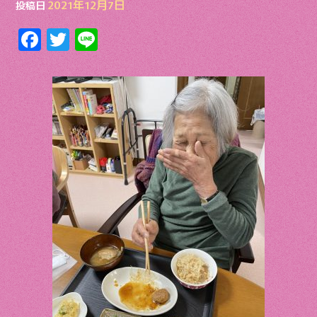
2021年12月7日
投稿日
F
T
Li
ac
w
n
e
itt
e
b
er
o
o
k