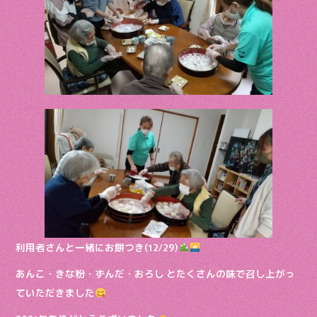
o
o
k
利用者さんと一緒にお餅つき(12/29)
あんこ・きな粉・ずんだ・おろし とたくさんの味で召し上がっ
ていただきました