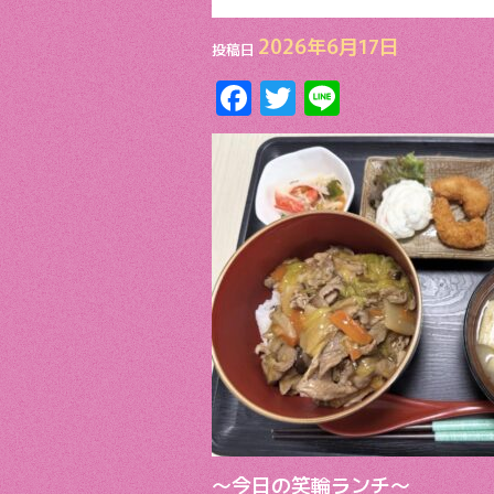
2026年6月17日
投稿日
F
T
Li
ac
w
n
e
itt
e
b
er
o
o
k
〜今日の笑輪ランチ〜