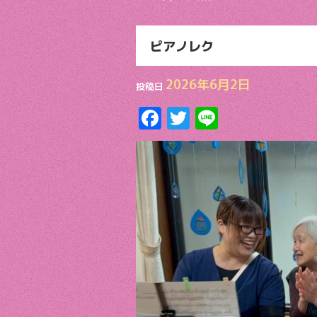
ピアノレク
2026年6月2日
投稿日
F
T
Li
ac
w
n
e
itt
e
b
er
o
o
k