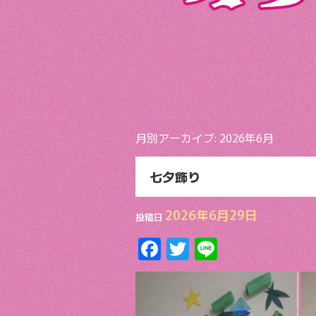
月別アーカイブ:
2026年6月
七夕飾り
2026年6月29日
投稿日
F
T
Li
ac
w
n
e
itt
e