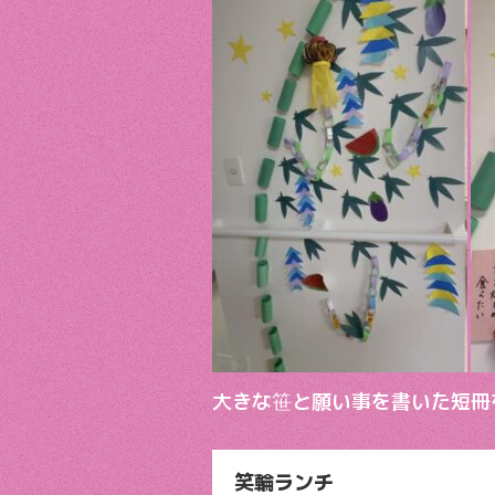
b
er
o
o
k
大きな笹と願い事を書いた短冊
笑輪ランチ