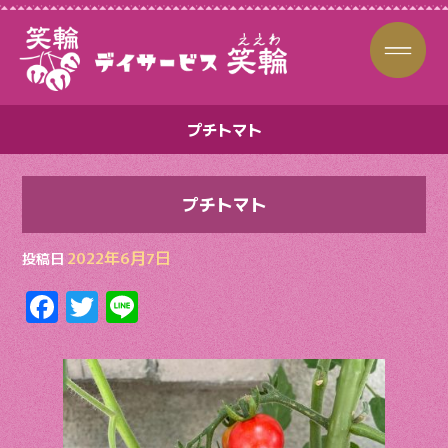
プチトマト
プチトマト
2022年6月7日
投稿日
F
T
Li
ac
w
n
e
itt
e
b
er
o