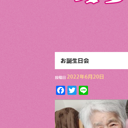
お誕生日会
2022年6月20日
投稿日
F
T
Li
ac
w
n
e
itt
e
b
er
o