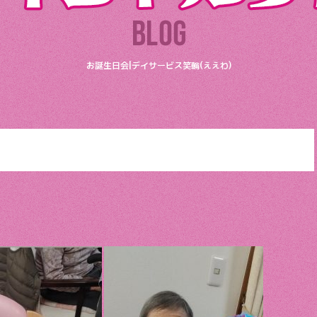
お誕生日会|デイサービス笑輪(ええわ)