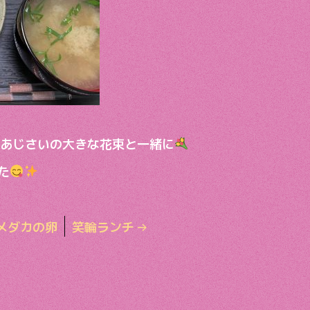
 あじさいの大きな花束と一緒に
た
メダカの卵
笑輪ランチ
→