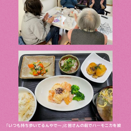
o
k
｢いつも持ち歩いてるんやで〜｣と皆さんの前でハーモニカを披