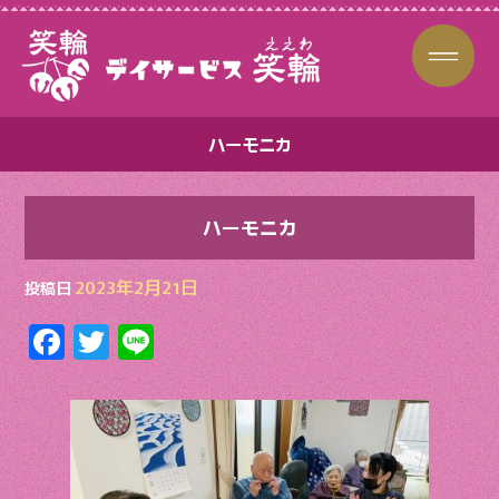
ハーモニカ
ハーモニカ
2023年2月21日
投稿日
F
T
Li
ac
w
n
e
itt
e
b
er
o