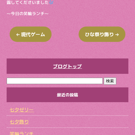
露してくださいました
〜今日の笑輪ランチ〜
←
現代ゲーム
ひな祭り飾り
→
ブログトップ
最近の投稿
七夕ゼリー
七夕飾り
笑輪ランチ