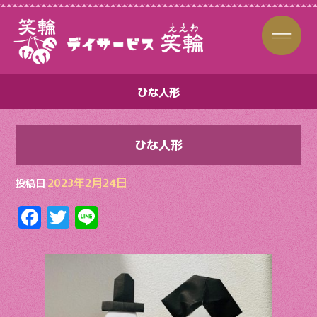
ひな人形
ひな人形
2023年2月24日
投稿日
F
T
Li
ac
w
n
e
itt
e
b
er
o