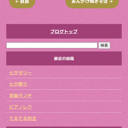
←
昼食
あんかけ焼きそば
→
ブログトップ
最近の投稿
七夕ゼリー
七夕飾り
笑輪ランチ
ピアノレク
てるてる坊主