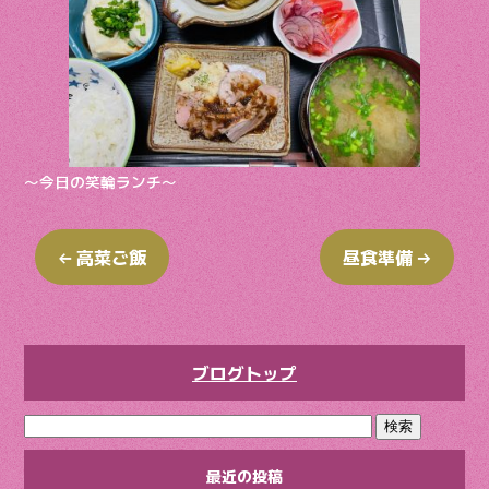
o
k
〜今日の笑輪ランチ〜
←
高菜ご飯
昼食準備
→
ブログトップ
最近の投稿