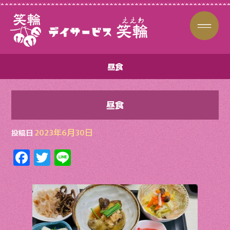
昼食
昼食
2023年6月30日
投稿日
F
T
Li
ac
w
n
e
itt
e
b
er
o