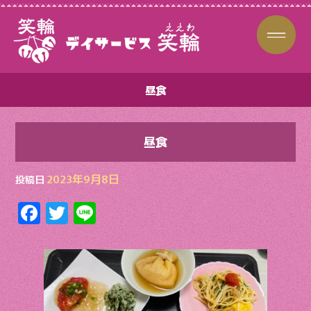
昼食
昼食
2023年9月8日
投稿日
F
T
Li
ac
w
n
e
itt
e
b
er
o