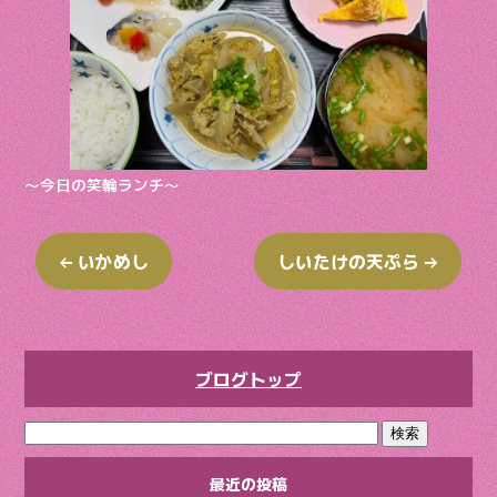
o
k
～今日の笑輪ランチ～
←
いかめし
しいたけの天ぷら
→
ブログトップ
最近の投稿