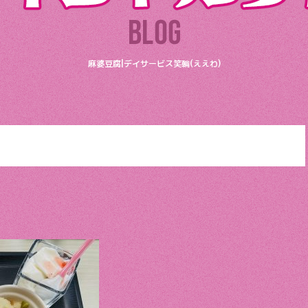
麻婆豆腐|デイサービス笑輪(ええわ)