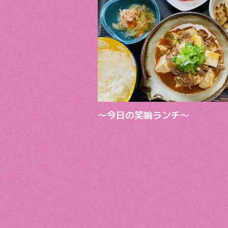
o
k
～今日の笑輪ランチ～