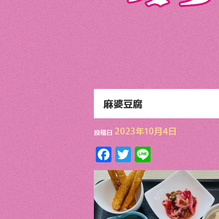
麻婆豆腐
2023年10月4日
投稿日
F
T
Li
ac
w
n
e
itt
e
b
er
o