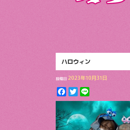
ハロウィン
2023年10月31日
投稿日
F
T
Li
ac
w
n
e
itt
e
b
er
o