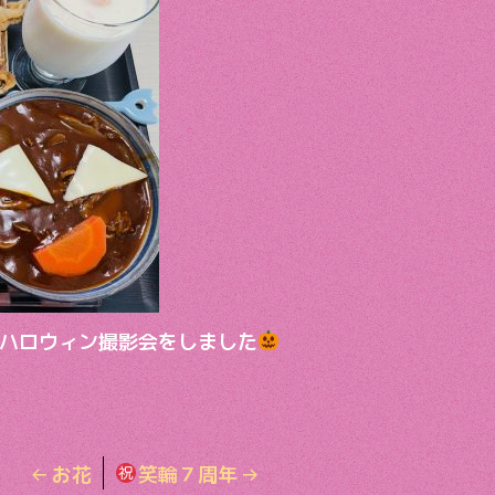
ハロウィン撮影会をしました
←
お花
笑輪７周年
→