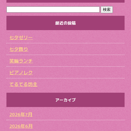
最近の投稿
七夕ゼリー
七夕飾り
笑輪ランチ
ピアノレク
てるてる坊主
アーカイブ
2026年7月
2026年6月