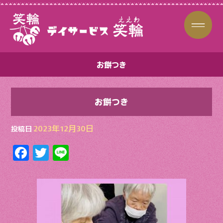
お餅つき
お餅つき
2023年12月30日
投稿日
F
T
Li
ac
w
n
e
itt
e
b
er
o