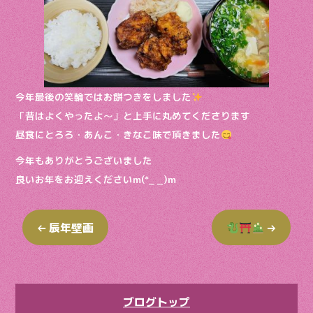
今年最後の笑輪ではお餅つきをしました
「昔はよくやったよ〜」と上手に丸めてくださります
昼食にとろろ・あんこ・きなこ味で頂きました
今年もありがとうございました
良いお年をお迎えくださいm(*_ _)m
←
辰年壁画
→
ブログトップ