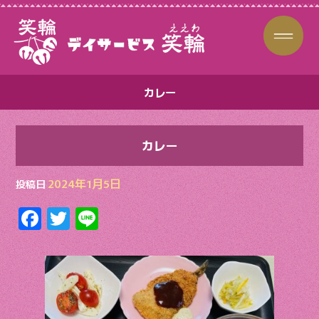
カレー
カレー
2024年1月5日
投稿日
F
T
Li
ac
w
n
e
itt
e
b
er
o