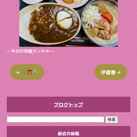
o
k
〜今日の笑輪ランチ
〜
←
伊達巻
→
ブログトップ
最近の投稿