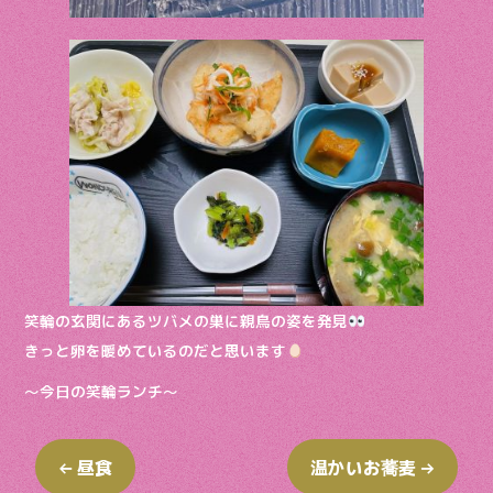
笑輪の玄関にあるツバメの巣に親鳥の姿を発見
きっと卵を暖めているのだと思います
〜今日の笑輪ランチ〜
←
昼食
温かいお蕎麦
→