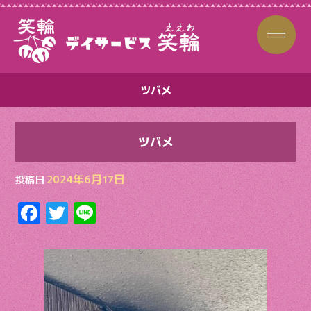
ツバメ
ツバメ
2024年6月17日
投稿日
F
T
Li
ac
w
n
e
itt
e
b
er
o