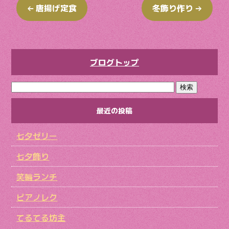
o
←
唐揚げ定食
冬飾り作り
→
k
ブログトップ
最近の投稿
七夕ゼリー
七夕飾り
笑輪ランチ
ピアノレク
てるてる坊主