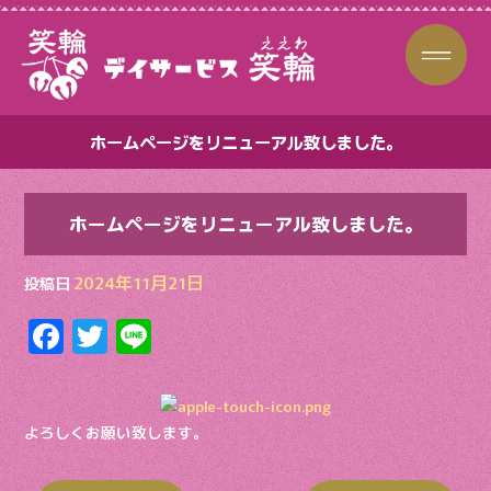
ホームページをリニューアル致しました。
ホームページをリニューアル致しました。
2024年11月21日
投稿日
F
T
Li
ac
w
n
e
itt
e
b
er
よろしくお願い致します。
o