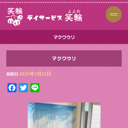
マクワウリ
マクワウリ
2025年7月22日
投稿日
F
T
Li
ac
w
n
e
itt
e
b
er
o