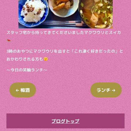
スタッフ宅から持ってきてくださいましたマクワウリとスイカ
3時のおやつにマクワウリを出すと「これ凄く好きだったの」と
おかわりされる方も
～今日の笑輪ランチ～
←
梅酒
ランチ
→
ブログトップ