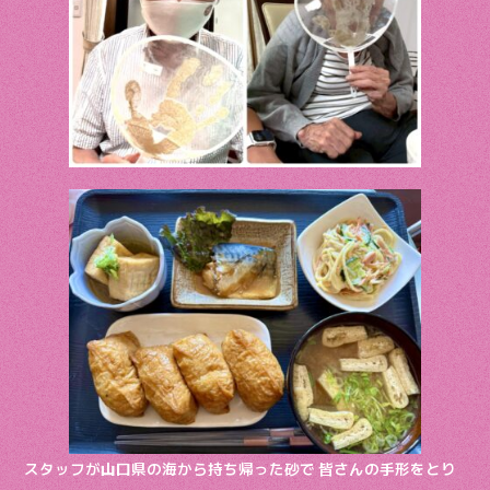
o
k
スタッフが山口県の海から持ち帰った砂で 皆さんの手形をとり