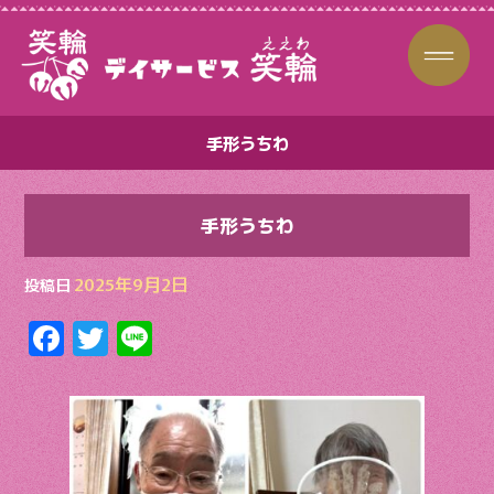
手形うちわ
手形うちわ
2025年9月2日
投稿日
F
T
Li
ac
w
n
e
itt
e
b
er
o