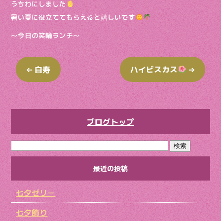
うちわにしました
暑い夏に役立ててもらえると嬉しいです
〜今日の笑輪ランチ〜
←
白寿
ハイビスカス
→
ブログトップ
最近の投稿
七夕ゼリー
七夕飾り