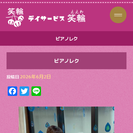
ピアノレク
ピアノレク
2026年6月2日
投稿日
F
T
Li
ac
w
n
e
itt
e
b
er
o