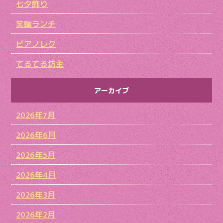
七夕飾り
笑輪ランチ
ピアノレク
てるてる坊主
アーカイブ
2026年7月
2026年6月
2026年5月
2026年4月
2026年3月
2026年2月