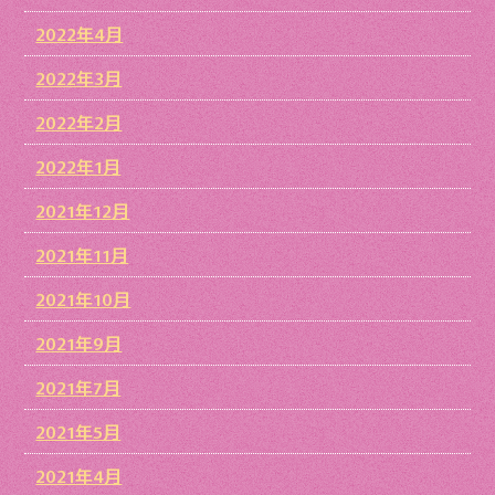
2022年4月
2022年3月
2022年2月
2022年1月
2021年12月
2021年11月
2021年10月
2021年9月
2021年7月
2021年5月
2021年4月