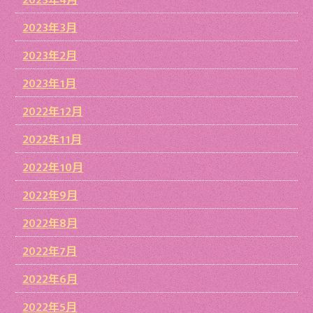
2023年3月
2023年2月
2023年1月
2022年12月
2022年11月
2022年10月
2022年9月
2022年8月
2022年7月
2022年6月
2022年5月