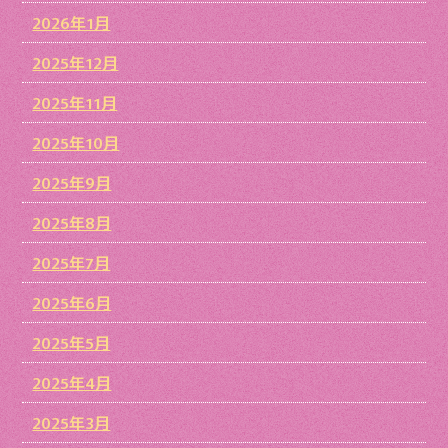
2026年1月
2025年12月
2025年11月
2025年10月
2025年9月
2025年8月
2025年7月
2025年6月
2025年5月
2025年4月
2025年3月