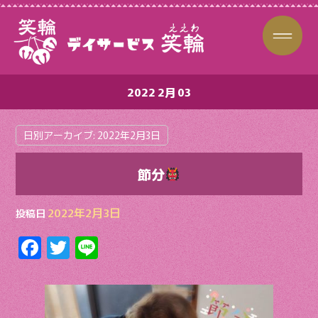
2022 2月 03
日別アーカイブ:
2022年2月3日
節分
2022年2月3日
投稿日
F
T
Li
ac
w
n
e
itt
e
b
er