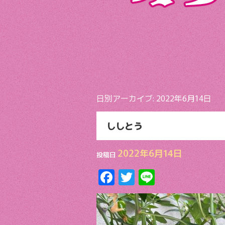
日別アーカイブ:
2022年6月14日
ししとう
2022年6月14日
投稿日
F
T
Li
ac
w
n
e
itt
e