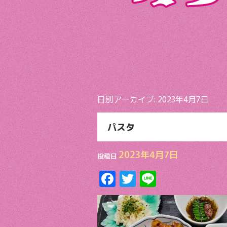
日別アーカイブ:
2023年4月7日
パスタ
2023年4月7日
投稿日
F
T
Li
ac
w
n
e
itt
e