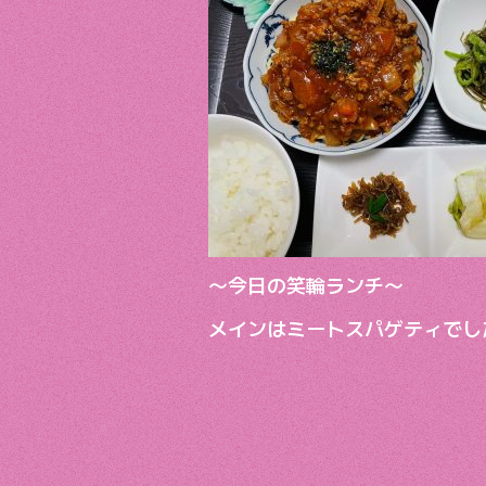
b
er
o
o
k
〜今日の笑輪ランチ〜
メインはミートスパゲティでし