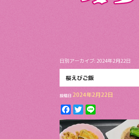
日別アーカイブ:
2024年2月22日
桜えびご飯
2024年2月22日
投稿日
F
T
Li
ac
w
n
e
itt
e