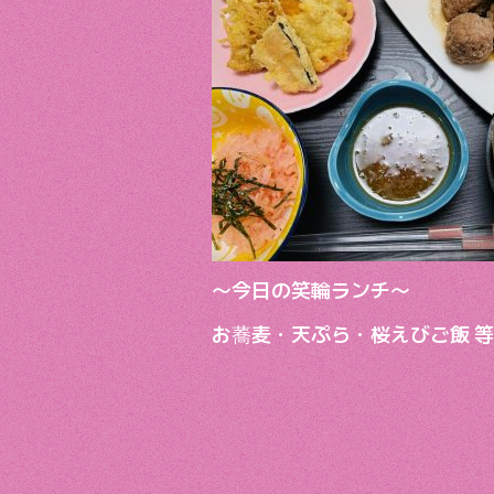
b
er
o
o
k
〜今日の笑輪ランチ〜
お蕎麦・天ぷら・桜えびご飯 等