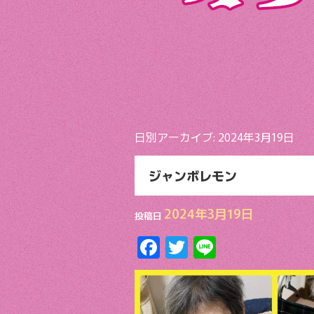
日別アーカイブ:
2024年3月19日
ジャンボレモン
2024年3月19日
投稿日
F
T
Li
ac
w
n
e
itt
e