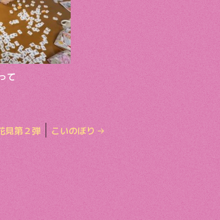
って
花見第２弾
こいのぼり
→