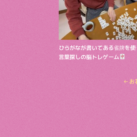
o
k
ひらがなが書いてある雀牌を使
言葉探しの脳トレゲーム
←
お