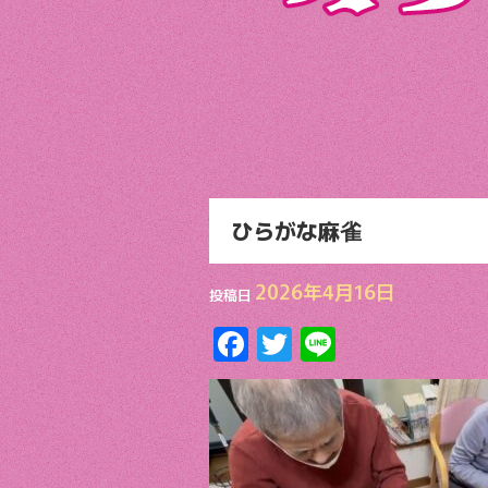
ひらがな麻雀
2026年4月16日
投稿日
F
T
Li
ac
w
n
e
itt
e
b
er
o