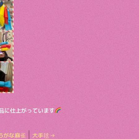
品に仕上がっています
らがな麻雀
大手毬
→