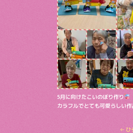
o
k
5月に向けたこいのぼり作り
カラフルでとても可愛らしい作
←
ひ