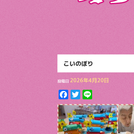
こいのぼり
2026年4月20日
投稿日
F
T
Li
ac
w
n
e
itt
e
b
er
o