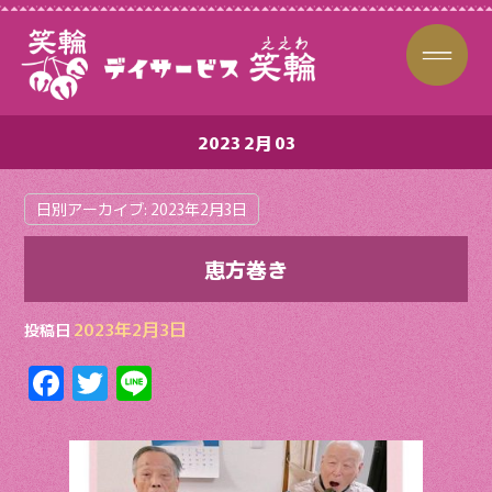
2023 2月 03
日別アーカイブ:
2023年2月3日
恵方巻き
2023年2月3日
投稿日
F
T
Li
ac
w
n
e
itt
e
b
er