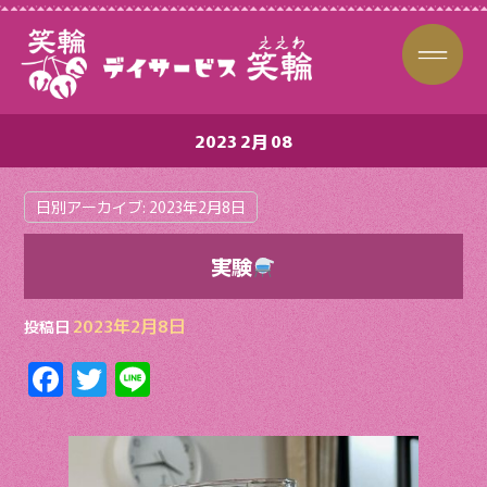
2023 2月 08
日別アーカイブ:
2023年2月8日
実験
2023年2月8日
投稿日
F
T
Li
ac
w
n
e
itt
e
b
er