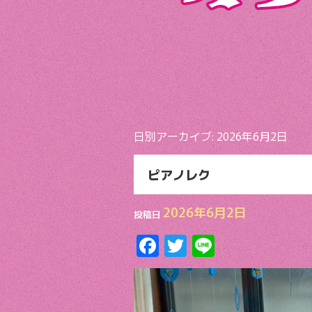
日別アーカイブ:
2026年6月2日
ピアノレク
2026年6月2日
投稿日
F
T
Li
ac
w
n
e
itt
e